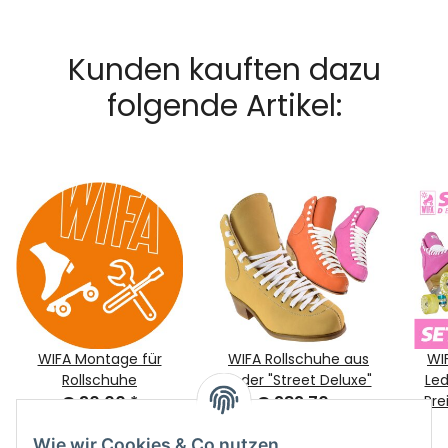
Kunden kauften dazu
folgende Artikel:
WIFA Montage für
WIFA Rollschuhe aus
WI
Rollschuhe
Leder "Street Deluxe"
Led
€ 30,00
*
€ 282,70 -
Pre
Ko
€ 316,00
*
Wie wir Cookies & Co nutzen