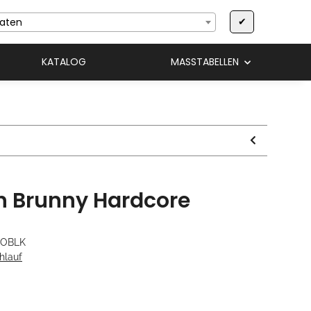
✔
aaten
KATALOG
MASSTABELLEN
on Brunny Hardcore
ROBLK
hlauf