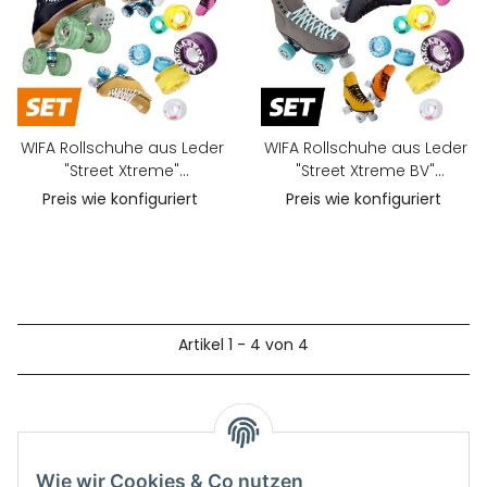
WIFA Rollschuhe aus Leder
WIFA Rollschuhe aus Leder
"Street Xtreme"
"Street Xtreme BV"
Konfigurations-SET
Konfigurations-SET
Preis wie konfiguriert
Preis wie konfiguriert
Artikel 1 - 4 von 4
Unsere Produkte
Wie wir Cookies & Co nutzen