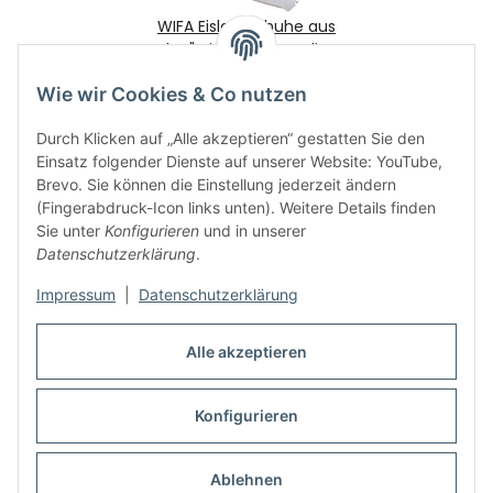
WIFA Eislaufschuhe aus
Leder "Prima Intermediate"
Kinder SET mit MK Flight
€ 210,00
*
Wie wir Cookies & Co nutzen
Kufen
Durch Klicken auf „Alle akzeptieren“ gestatten Sie den
Einsatz folgender Dienste auf unserer Website: YouTube,
Brevo. Sie können die Einstellung jederzeit ändern
(Fingerabdruck-Icon links unten). Weitere Details finden
Sie unter
Konfigurieren
und in unserer
Datenschutzerklärung
.
Gesetzliche Informationen
Impressum
|
Datenschutzerklärung
Alle akzeptieren
Vertrag widerrufen
Konfigurieren
Ablehnen
* Alle Preise inkl. gesetzlicher USt., zzgl.
Versand