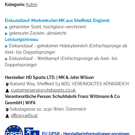
Kategorie:
Kufen
Eiskunstlauf-Markenkufen MK aus Sheffield, England
gehärteter Stahl, hochglanz-verchromt
gekreuzte Zacken, ultraleicht
Leistungsniveau:
Eiskunstlauf - gehobener Hobbybereich (Einfachsprünge ab
Axel- bis Doppelsprünge)
Eiskunstlauf - Wettkampf (Einfachsprünge ab Axel- bis
Doppelsprünge)
Hersteller: HD Sports LTD. | MK & John Wilson
Rutland Way, Sheffield S3 8DG, VEREINGIGTES KÖNIGREICH
customerservice@hdsports.co.uk
Verantwortliche Person: Schuhfabrik Franz Wittmann & Co
GesmbH | WIFA
Sobotagasse 10, 1230 Wien, Österreich
office@wifa.at
EU GPSR - Herstellerinformationen anzeigen